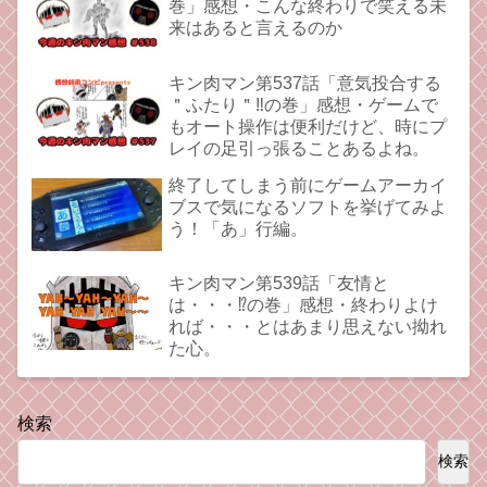
巻」感想・こんな終わりで笑える未
来はあると言えるのか
キン肉マン第537話「意気投合する
＂ふたり＂‼︎の巻」感想・ゲームで
もオート操作は便利だけど、時にプ
レイの足引っ張ることあるよね。
終了してしまう前にゲームアーカイ
ブスで気になるソフトを挙げてみよ
う！「あ」行編。
キン肉マン第539話「友情と
は・・・⁉︎の巻」感想・終わりよけ
れば・・・とはあまり思えない拗れ
た心。
検索
検索