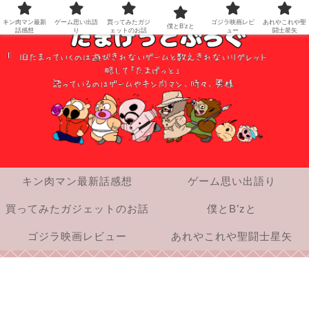
キン肉マン最新
ゲーム思い出語
買ってみたガジ
ゴジラ映画レビ
あれやこれや聖
僕とB’zと
話感想
り
ェットのお話
ュー
闘士星矢
キン肉マン最新話感想
ゲーム思い出語り
買ってみたガジェットのお話
僕とB’zと
ゴジラ映画レビュー
あれやこれや聖闘士星矢