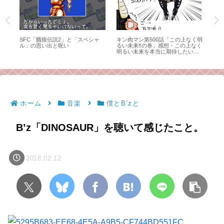
度
SFC「餓狼伝説2」と「スペシャ
キン肉マン第500話「この上なく明
終
の4
ル」の思い出と呪い
るい未来‼の巻」感想・この上なく
イ
明るい未来を本当に期待したい、
み
今後のキン肉マンとこのブログ！
ホーム
音楽
僕とB’zと
B’z「DINOSAUR」を聴いて感じたこと。
2018.02.12