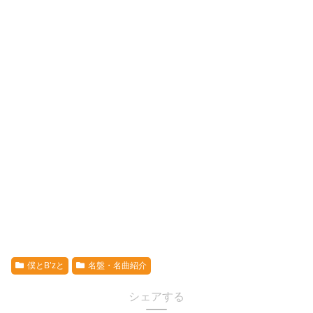
僕とB’zと
名盤・名曲紹介
シェアする