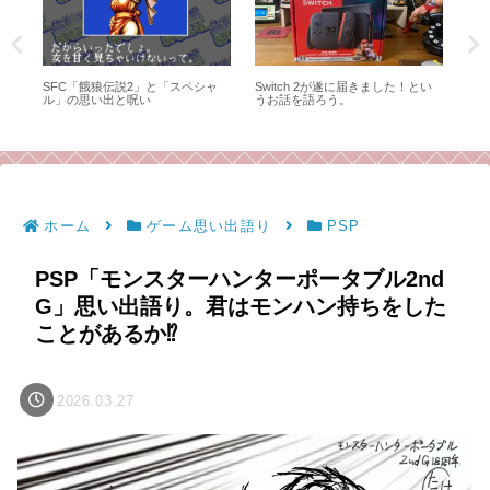
度
SFC「餓狼伝説2」と「スペシャ
Switch 2が遂に届きました！とい
ネ
の3
ル」の思い出と呪い
うお話を語ろう。
出
た
ホーム
ゲーム思い出語り
PSP
PSP「モンスターハンターポータブル2nd
G」思い出語り。君はモンハン持ちをした
ことがあるか⁉︎
2026.03.27