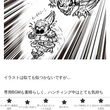
イラストは似ても似つかないですが…
専用BGMも素晴らしく、ハンティング中はとても気持ち
が盛り上がりますね。
キン肉マン最新話
買ってみたガジェ
ゴジラ映画レビュ
あれやこれや聖闘
怒ると目が紅く光り、動きに合わせて闇夜に紅い光線が流
ゲーム思い出語り
僕とB’zと
感想
ットのお話
ー
士星矢