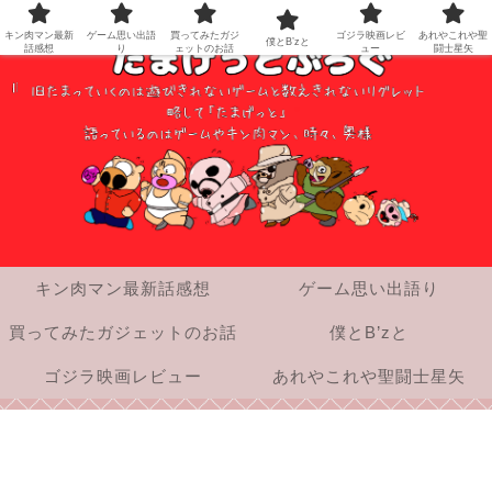
キン肉マン最新
ゲーム思い出語
買ってみたガジ
ゴジラ映画レビ
あれやこれや聖
僕とB’zと
話感想
り
ェットのお話
ュー
闘士星矢
キン肉マン最新話感想
ゲーム思い出語り
買ってみたガジェットのお話
僕とB’zと
ゴジラ映画レビュー
あれやこれや聖闘士星矢