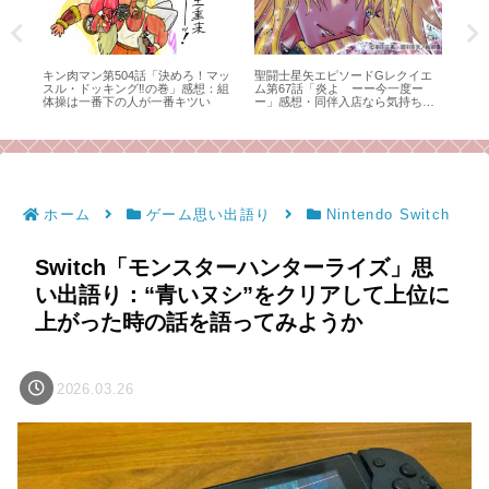
語
キン肉マン第504話「決めろ！マッ
聖闘士星矢エピソードGレクイエ
Sw
が
スル・ドッキング‼の巻」感想：組
ム第67話「炎よ ーー今一度ー
う
け
体操は一番下の人が一番キツい
ー」感想・同伴入店なら気持ちも
強くなれるかもしれない
ホーム
ゲーム思い出語り
Nintendo Switch
Switch「モンスターハンターライズ」思
い出語り：“青いヌシ”をクリアして上位に
上がった時の話を語ってみようか
2026.03.26