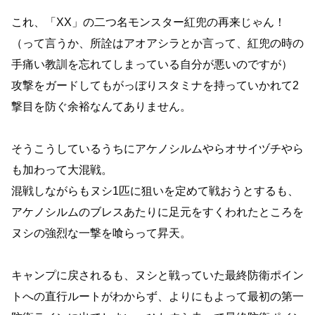
これ、「XX」の二つ名モンスター紅兜の再来じゃん！
（って言うか、所詮はアオアシラとか言って、紅兜の時の
手痛い教訓を忘れてしまっている自分が悪いのですが）
攻撃をガードしてもがっぼりスタミナを持っていかれて2
撃目を防ぐ余裕なんてありません。
そうこうしているうちにアケノシルムやらオサイヅチやら
も加わって大混戦。
混戦しながらもヌシ1匹に狙いを定めて戦おうとするも、
アケノシルムのブレスあたりに足元をすくわれたところを
ヌシの強烈な一撃を喰らって昇天。
キャンプに戻されるも、ヌシと戦っていた最終防衛ポイン
トへの直行ルートがわからず、よりにもよって最初の第一