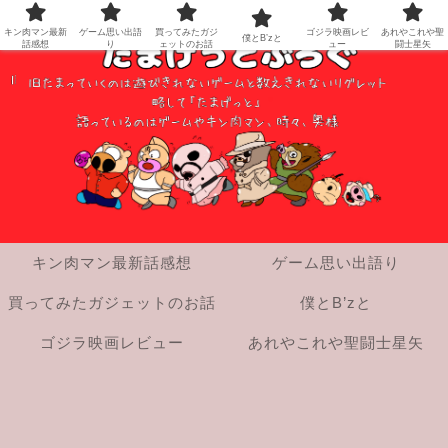
キン肉マン最新
ゲーム思い出語
買ってみたガジ
ゴジラ映画レビ
あれやこれや聖
僕とB’zと
話感想
り
ェットのお話
ュー
闘士星矢
キン肉マン最新話感想
ゲーム思い出語り
買ってみたガジェットのお話
僕とB’zと
ゴジラ映画レビュー
あれやこれや聖闘士星矢