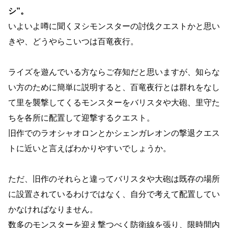
シ”。
いよいよ噂に聞くヌシモンスターの討伐クエストかと思い
きや、どうやらこいつは百竜夜行。
ライズを遊んでいる方ならご存知だと思いますが、知らな
い方のために簡単に説明すると、百竜夜行とは群れをなし
て里を襲撃してくるモンスターをバリスタや大砲、里守た
ちを各所に配置して迎撃するクエスト。
旧作でのラオシャオロンとかシェンガレオンの撃退クエス
トに近いと言えばわかりやすいでしょうか。
ただ、旧作のそれらと違ってバリスタや大砲は既存の場所
に設置されているわけではなく、自分で考えて配置してい
かなければなりません。
数多のモンスターを迎え撃つべく防衛線を張り、限時間内