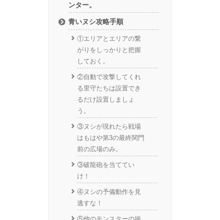
ンター。
青いヌシ攻略手順
①エリアとエリアの繋
がりをしっかりと把握
しておく。
②自動で攻撃してくれ
る里守たちは設置でき
るだけ設置しましょ
う。
③ヌシが現れたら戦場
はもはや第3の最終関門
前の広場のみ。
③破龍砲を当ててい
け！
④ヌシの予備動作を見
逃すな！
⑤他のモンスターの操