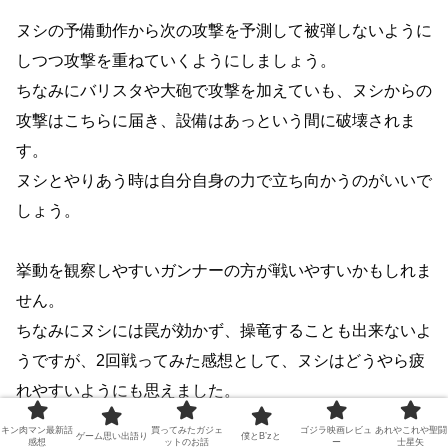
ヌシの予備動作から次の攻撃を予測して被弾しないように
しつつ攻撃を重ねていくようにしましょう。
ちなみにバリスタや大砲で攻撃を加えていも、ヌシからの
攻撃はこちらに届き、設備はあっという間に破壊されま
す。
ヌシとやりあう時は自分自身の力で立ち向かうのがいいで
しょう。
挙動を観察しやすいガンナーの方が戦いやすいかもしれま
せん。
ちなみにヌシには罠が効かず、操竜することも出来ないよ
うですが、2回戦ってみた感想として、ヌシはどうやら疲
れやすいようにも思えました。
キン肉マン最新話
買ってみたガジェ
ゴジラ映画レビュ
あれやこれや聖闘
ゲーム思い出語り
僕とB’zと
感想
ットのお話
ー
士星矢