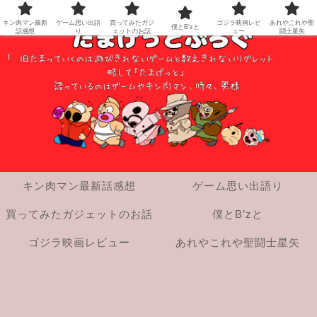
キン肉マン最新
ゲーム思い出語
買ってみたガジ
ゴジラ映画レビ
あれやこれや聖
僕とB’zと
話感想
り
ェットのお話
ュー
闘士星矢
キン肉マン最新話感想
ゲーム思い出語り
買ってみたガジェットのお話
僕とB’zと
ゴジラ映画レビュー
あれやこれや聖闘士星矢