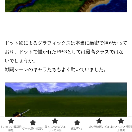
ドット絵によるグラフィックスは本当に緻密で神がかって
おり、ドットで描かれたRPGとしては最高クラスではな
いでしょうか。
戦闘シーンのキャラたちもよく動いていました。
キン肉マン最新話
買ってみたガジェ
ゴジラ映画レビュ
あれやこれや聖闘
ゲーム思い出語り
僕とB’zと
感想
ットのお話
ー
士星矢