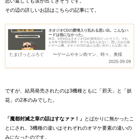
思い返しても涙が出てきそうです。
その辺の詳しいお話はこちらの記事にて。
ネオジオCDの愛憎入り乱れる思い出。こんなハ
ードは他になかった。
本日、9月9日はネオジオCDの発売日だったそうで。それ
も今年で発売31周年！今でも忘れられない、思い入れの強
いゲーム機。ネオジオCDのあんな思い出やこんな思い出を
語っていきます。どーも、たけGです。⚫︎僕はどうしてそ
のハードを選択したのか5…
たまげっとぶろぐ 〜ゲームやキン肉マン、時々、奥様
2025.09.09
ですが、結局発売されたのは3機種ともに「邪天」と「妖
花」の2本のみでした。
「魔都封滅之章の話はすなァァ！」
とばかりに無かったこ
とにされ、3機種の違いはそれぞれのオマケ要素の違いの
みになったのです。