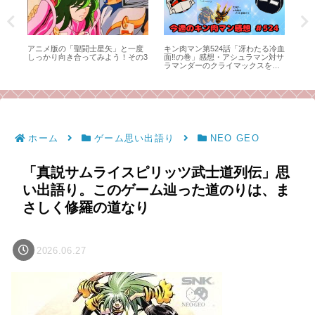
の野
アニメ版の「聖闘士星矢」と一度
キン肉マン第524話「冴わたる冷血
16
っぺ
しっかり向き合ってみよう！その3
面‼︎の巻」感想・アシュラマン対サ
て
ラマンダーのクライマックスを、
感想師弟コンビが語る！
ホーム
ゲーム思い出語り
NEO GEO
「真説サムライスピリッツ武士道列伝」思
い出語り。このゲーム辿った道のりは、ま
さしく修羅の道なり
2026.06.27