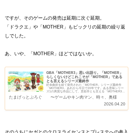
ですが、そのゲームの発売は延期に次ぐ延期。
「ドラクエ」や「MOTHER」もビックリの延期の繰り返
しでした。
あ、いや、「MOTHER」ほどではないか。
GBA「MOTHER3」思い出語り。「MOTHER」
らしくないけどこれこそが「MOTHER」である
とも言えるシリーズ最終作
紆余曲折を経て発売された「MOTHER」シリーズ最終作
「MOTHER3」あれから今日で20年です。ある意味シリー
ズ1の異質な作品にして、意欲作とも言える「MOTHER3」
について、語ってみたいと思います。どーも、たけGで
たまげっとぶろぐ 〜ゲームやキン肉マン、時々、奥様
す。「母の日」で思い…
2026.04.20
そのうちにセガとのクロスライセンスとプレステへの参入