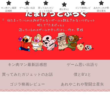
キン肉マン最新
ゲーム思い出語
買ってみたガジ
ゴジラ映画レビ
あれやこれや聖
僕とB’zと
話感想
り
ェットのお話
ュー
闘士星矢
キン肉マン最新話感想
ゲーム思い出語り
買ってみたガジェットのお話
僕とB’zと
ゴジラ映画レビュー
あれやこれや聖闘士星矢