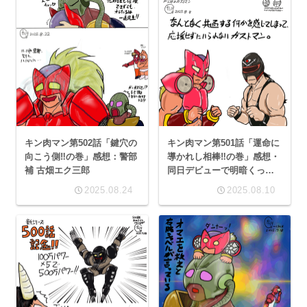
キン肉マン第502話「鍵穴の
キン肉マン第501話「運命に
向こう側‼︎の巻」感想：警部
導かれし相棒‼︎の巻」感想・
補 古畑エク三郎
同日デビューで明暗くっき
り別れているのを見ると、
2025.08.24
2025.08.10
何故か輝いている方より躓
いている方に目が向いてし
まうのです