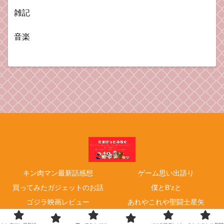
雑記
音楽
キン肉マン最新話感想
ゲーム思い出語り
買ってみたガジェットのお話
僕とB’zと
ゴジラ映画レビュー
あれやこれや聖闘士星矢
© 2017 たまげっとぶろぐ 〜ゲームやキン肉マン、時々、奥様.