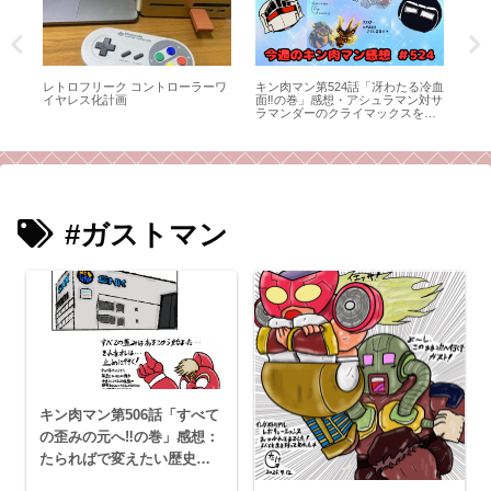
マッ
レトロフリーク コントローラーワ
キン肉マン第524話「冴わたる冷血
ネ
：組
イヤレス化計画
面‼︎の巻」感想・アシュラマン対サ
出
ラマンダーのクライマックスを、
た
感想師弟コンビが語る！
#ガストマン
キン肉マン第506話「すべて
の歪みの元へ‼︎の巻」感想：
たらればで変えたい歴史は
たくさんある。