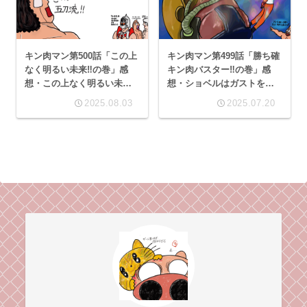
キン肉マン第500話「この上
キン肉マン第499話「勝ち確
なく明るい未来‼の巻」感
キン肉バスター‼︎の巻」感
想・この上なく明るい未来
想・ショベルはガストを救
を本当に期待したい、今後
う
2025.08.03
2025.07.20
のキン肉マンとこのブロ
グ！