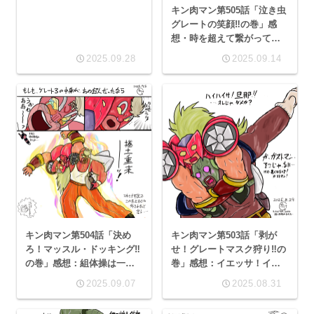
キン肉マン第505話「泣き虫
グレートの笑顔‼︎の巻」感
想・時を超えて繋がってい
る父と子の、魂のシンパシ
2025.09.28
2025.09.14
ー！
キン肉マン第504話「決め
キン肉マン第503話「剥が
ろ！マッスル・ドッキング‼
せ！グレートマスク狩り‼︎の
の巻」感想：組体操は一番
巻」感想：イエッサ！イエ
下の人が一番キツい
ッサ！ハイハイサ？
2025.09.07
2025.08.31