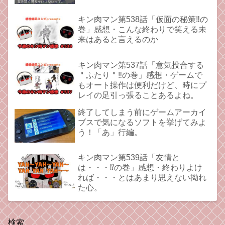
キン肉マン第538話「仮面の秘策‼︎の
巻」感想・こんな終わりで笑える未
来はあると言えるのか
キン肉マン第537話「意気投合する
＂ふたり＂‼︎の巻」感想・ゲームで
もオート操作は便利だけど、時にプ
レイの足引っ張ることあるよね。
終了してしまう前にゲームアーカイ
ブスで気になるソフトを挙げてみよ
う！「あ」行編。
キン肉マン第539話「友情と
は・・・⁉︎の巻」感想・終わりよけ
れば・・・とはあまり思えない拗れ
た心。
検索