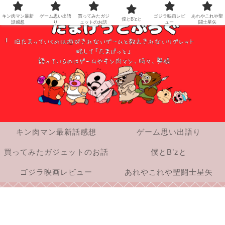
キン肉マン最新
ゲーム思い出語
買ってみたガジ
ゴジラ映画レビ
あれやこれや聖
僕とB’zと
話感想
り
ェットのお話
ュー
闘士星矢
キン肉マン最新話感想
ゲーム思い出語り
買ってみたガジェットのお話
僕とB’zと
ゴジラ映画レビュー
あれやこれや聖闘士星矢