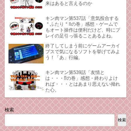
来はあると言えるのか
キン肉マン第537話「意気投合する
＂ふたり＂‼︎の巻」感想・ゲームで
もオート操作は便利だけど、時にプ
レイの足引っ張ることあるよね。
終了してしまう前にゲームアーカイ
ブスで気になるソフトを挙げてみよ
う！「あ」行編。
キン肉マン第539話「友情と
は・・・⁉︎の巻」感想・終わりよけ
れば・・・とはあまり思えない拗れ
た心。
検索
検索