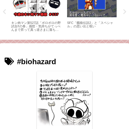
ーワ
キン肉マン第527話「ボロボロの野
SFC「餓狼伝説2」と「スペシャ
キン
試合‼︎の巻」感想・気持ちがてっぺ
ル」の思い出と呪い
の
んまで昇って真っ逆さまに落ち
い
て、こっちまでボロボロに。
#biohazard