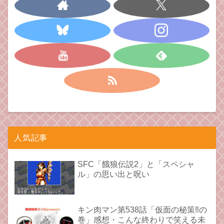
人気記事
SFC「餓狼伝説2」と「スペシャ
ル」の思い出と呪い
キン肉マン第538話「仮面の秘策‼︎の
巻」感想・こんな終わりで笑える未