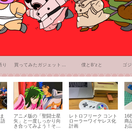
語り
買ってみたガジェットのお話
僕とB’zと
ゴジ
きま
アニメ版の「聖闘士星
レトロフリーク コント
16
を語
矢」と一度しっかり向
ローラーワイヤレス化
商
き合ってみよう！その
計画
お
3