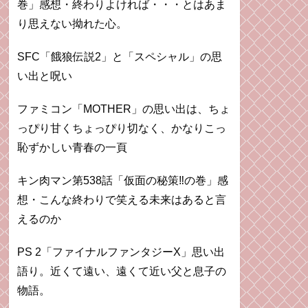
巻」感想・終わりよければ・・・とはあま
り思えない拗れた心。
SFC「餓狼伝説2」と「スペシャル」の思
い出と呪い
ファミコン「MOTHER」の思い出は、ちょ
っぴり甘くちょっぴり切なく、かなりこっ
恥ずかしい青春の一頁
キン肉マン第538話「仮面の秘策‼︎の巻」感
想・こんな終わりで笑える未来はあると言
えるのか
PS 2「ファイナルファンタジーX」思い出
語り。近くて遠い、遠くて近い父と息子の
物語。