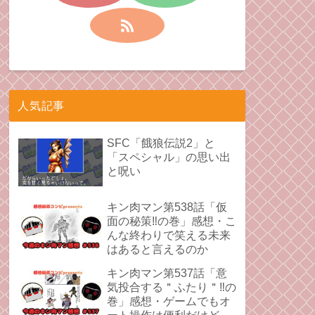
人気記事
SFC「餓狼伝説2」と
「スペシャル」の思い出
と呪い
キン肉マン第538話「仮
面の秘策‼︎の巻」感想・こ
んな終わりで笑える未来
はあると言えるのか
キン肉マン第537話「意
気投合する＂ふたり＂‼︎の
巻」感想・ゲームでもオ