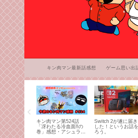
キン肉マン最新話感想
ゲーム思い出
CDの愛憎入
キン肉マン第524話
Switch 2が遂に届
思い出。こん
「冴わたる冷血面‼︎の
した！というお話
は他になかっ
巻」感想・アシュラマ
ろう。
ン対サラマンダーのク