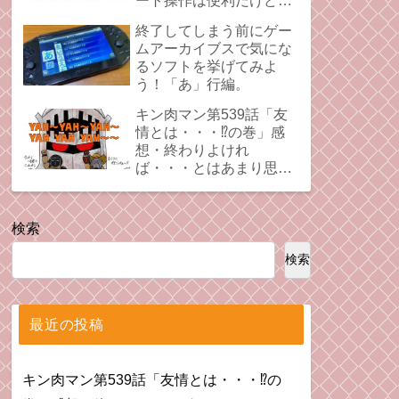
ート操作は便利だけど、
時にプレイの足引っ張る
終了してしまう前にゲー
ことあるよね。
ムアーカイブスで気にな
るソフトを挙げてみよ
う！「あ」行編。
キン肉マン第539話「友
情とは・・・⁉︎の巻」感
想・終わりよけれ
ば・・・とはあまり思え
ない拗れた心。
検索
検索
最近の投稿
キン肉マン第539話「友情とは・・・⁉︎の