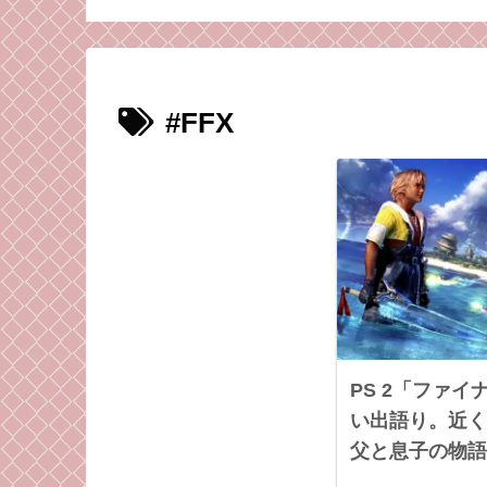
ライマックスを、感想
師弟コンビが語る！
#FFX
PS 2「ファ
い出語り。近く
父と息子の物語