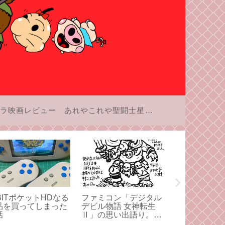
ラ映画レビュー
あれやこれや聖闘士星矢
BITポケットHDなる
ファミコン「デジタル
キン肉マン第5
品を買ってしまった
デビル物語 女神転生
「12本の腕の
話
Ⅱ」の思い出語り。僕
巻」感想・2
がメガテンを大好きに
アシュラマン