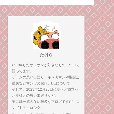
なるきっかけとなった
と、招かざる
ゲームのお話。
（毒成分強め
意）
たけG
いい年したオッサンが好きなものについて
語ってます。
ゲームの思い出語り、キン肉マンや聖闘士
星矢などマンガの感想、B'zについて、
そして、2023年12月25日に空へと旅立っ
た奥様との思い出巡りなど。
実に統一感のない雑多なブログですが、コ
ンゴトモヨロシク。