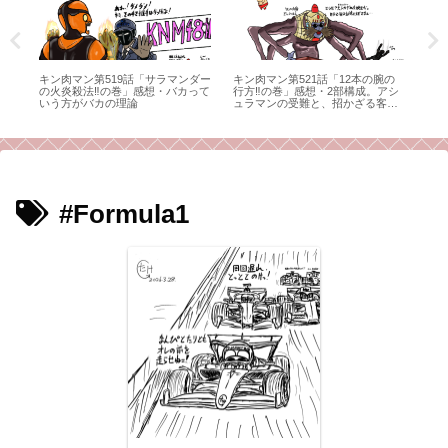
思い
キン肉マン第519話「サラマンダー
キン肉マン第521話「12本の腕の
フ
の火炎殺法‼の巻」感想・バカって
行方‼の巻」感想・2部構成。アシ
女
いう方がバカの理論
ュラマンの受難と、招かざる客
メ
と。（毒成分強めのため注意）
と
#Formula1