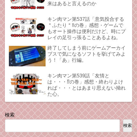
来はあると言えるのか
キン肉マン第537話「意気投合する
＂ふたり＂‼︎の巻」感想・ゲームで
もオート操作は便利だけど、時にプ
レイの足引っ張ることあるよね。
終了してしまう前にゲームアーカイ
ブスで気になるソフトを挙げてみよ
う！「あ」行編。
キン肉マン第539話「友情と
は・・・⁉︎の巻」感想・終わりよけ
れば・・・とはあまり思えない拗れ
た心。
検索
検索