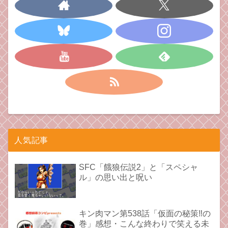
人気記事
SFC「餓狼伝説2」と「スペシャ
ル」の思い出と呪い
キン肉マン第538話「仮面の秘策‼︎の
巻」感想・こんな終わりで笑える未