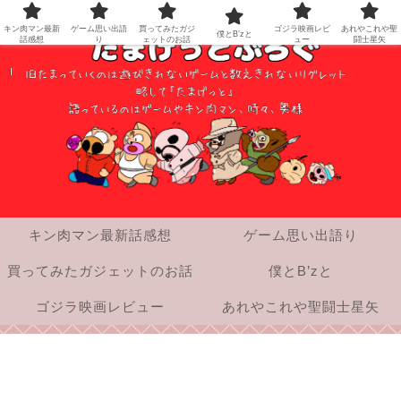
キン肉マン最新
ゲーム思い出語
買ってみたガジ
ゴジラ映画レビ
あれやこれや聖
僕とB’zと
話感想
り
ェットのお話
ュー
闘士星矢
キン肉マン最新話感想
ゲーム思い出語り
買ってみたガジェットのお話
僕とB’zと
ゴジラ映画レビュー
あれやこれや聖闘士星矢