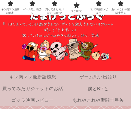
キン肉マン最新
ゲーム思い出語
買ってみたガジ
ゴジラ映画レビ
あれやこれや聖
僕とB’zと
話感想
り
ェットのお話
ュー
闘士星矢
キン肉マン最新話感想
ゲーム思い出語り
買ってみたガジェットのお話
僕とB’zと
ゴジラ映画レビュー
あれやこれや聖闘士星矢