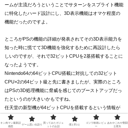
ームが主流だろうということでサターンをスプライト機能
に特化したハード設計にし、3D表示機能はオマケ程度の
機能だったのですよ。
ところがPSの機能の詳細が発表されてその3D表示能力を
知った時に慌てて3D機能を強化するために再設計したら
しいのですが、それで32ビットCPUを2基搭載することに
なったようです。
Nintendo64の64ビットCPU搭載に対抗しての32ビット
CPU×2の64ビット級と先に書きましたが、実際のところ
はPSの3D処理機能に脅威を感じてのブーストアップだっ
たというのが大きいかもですね。
任天堂の新型機が64ビットCPUを搭載するという情報が
出てきたことも設計見直しの一因でもあったとも思います
キン肉マン最新話
買ってみたガジェ
ゴジラ映画レビュ
あれやこれや聖闘
けども。
ゲーム思い出語り
僕とB’zと
感想
ットのお話
ー
士星矢