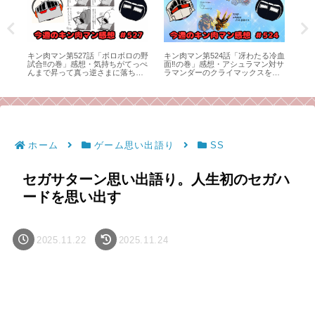
思い
キン肉マン第527話「ボロボロの野
キン肉マン第524話「冴わたる冷血
SF
試合‼︎の巻」感想・気持ちがてっぺ
面‼︎の巻」感想・アシュラマン対サ
ル
んまで昇って真っ逆さまに落ち
ラマンダーのクライマックスを、
て、こっちまでボロボロに。
感想師弟コンビが語る！
ホーム
ゲーム思い出語り
SS
セガサターン思い出語り。人生初のセガハ
ードを思い出す
2025.11.22
2025.11.24