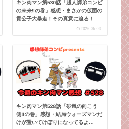
キン肉マン第530話「超人師弟コンビ
の未来‼の巻」感想・まさかの仮面の
貴公子大暴走！その真意に迫る！
2026.05.03
キン肉マン第528話「砂嵐の向こう
側‼︎の巻」感想・結局ウォーズマンだ
けが置いてけぼりになってるよ