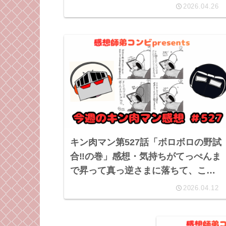
のKY発言にはロビンマスクなりの理
2026.04.26
由あり⁉︎
キン肉マン第527話「ボロボロの野試
合‼︎の巻」感想・気持ちがてっぺんま
で昇って真っ逆さまに落ちて、こっ
ちまでボロボロに。
2026.04.12