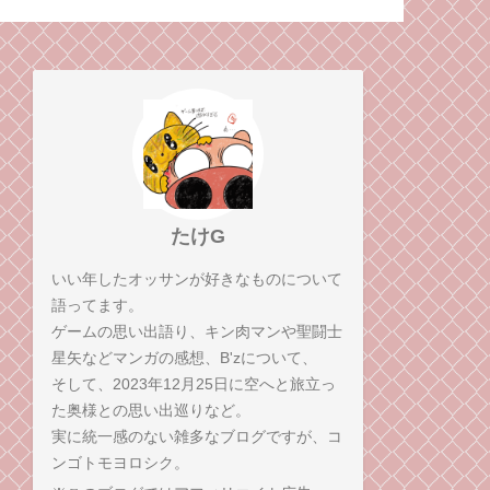
イマックスを、感想
と、招かざる客と。
弟コンビが語る！
（毒成分強めのため注
意）
たけG
いい年したオッサンが好きなものについて
語ってます。
ゲームの思い出語り、キン肉マンや聖闘士
星矢などマンガの感想、B'zについて、
そして、2023年12月25日に空へと旅立っ
た奥様との思い出巡りなど。
実に統一感のない雑多なブログですが、コ
ンゴトモヨロシク。