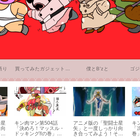
語り
買ってみたガジェットのお話
僕とB’zと
ゴジ
士星
キン肉マン第504話
アニメ版の「聖闘士星
キ
り向
「決めろ！マッスル・
矢」と一度しっかり向
「
その
ドッキング‼の巻」感
き合ってみよう！その
巻
想：組体操は一番下の
4
ン