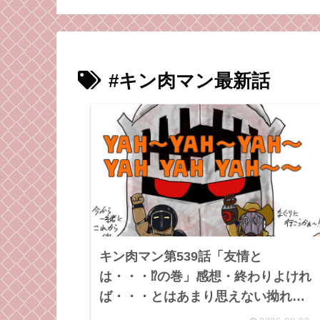
も強くなれる
ない
#キン肉マン最新話
キン肉マン第539話「友情と
は・・・⁉︎の巻」感想・終わりよけれ
ば・・・とはあまり思えない拗れた
心。