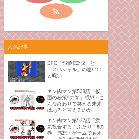
人気記事
SFC「餓狼伝説2」と
「スペシャル」の思い出
と呪い
キン肉マン第538話「仮
面の秘策‼︎の巻」感想・こ
んな終わりで笑える未来
はあると言えるのか
キン肉マン第537話「意
気投合する＂ふたり＂‼︎の
巻」感想・ゲームでもオ