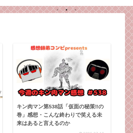
人が一番キツい
ラ
師
キン肉マン第538話「仮面の秘策‼︎の
巻」感想・こんな終わりで笑える未
来はあると言えるのか