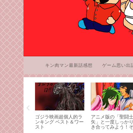
キン肉マン最新話感想
ゲーム思い出
矢エピソード
ゴジラ映画超個人的ラ
アニメ版の「聖闘
エム第67話
ンキング ベスト＆ワー
矢」と一度しっか
ーー今一度ー
スト
き合ってみよう！
・同伴入店な
3