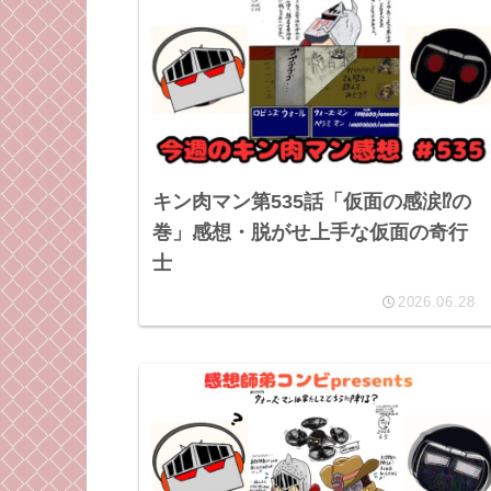
キン肉マン第535話「仮面の感涙⁉︎の
巻」感想・脱がせ上手な仮面の奇行
士
2026.06.28