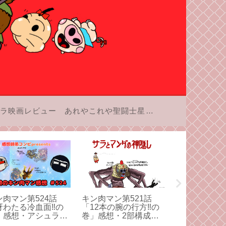
ラ映画レビュー
あれやこれや聖闘士星矢
ン肉マン第524話
キン肉マン第521話
Switch 2
冴わたる冷血面‼︎の
「12本の腕の行方‼の
した！という
」感想・アシュラマ
巻」感想・2部構成。
ろう。
対サラマンダーのク
アシュラマンの受難