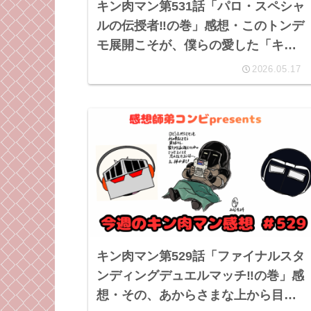
キン肉マン第531話「パロ・スペシャ
ルの伝授者‼︎の巻」感想・このトンデ
モ展開こそが、僕らの愛した「キン
肉マン」と言う作品の真髄！
2026.05.17
キン肉マン第529話「ファイナルスタ
ンディングデュエルマッチ‼の巻」感
想・その、あからさまな上から目線