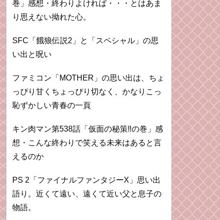
巻」感想・終わりよければ・・・とはあま
り思えない拗れた心。
SFC「餓狼伝説2」と「スペシャル」の思
い出と呪い
ファミコン「MOTHER」の思い出は、ちょ
っぴり甘くちょっぴり切なく、かなりこっ
恥ずかしい青春の一頁
キン肉マン第538話「仮面の秘策‼︎の巻」感
想・こんな終わりで笑える未来はあると言
えるのか
PS 2「ファイナルファンタジーX」思い出
語り。近くて遠い、遠くて近い父と息子の
物語。