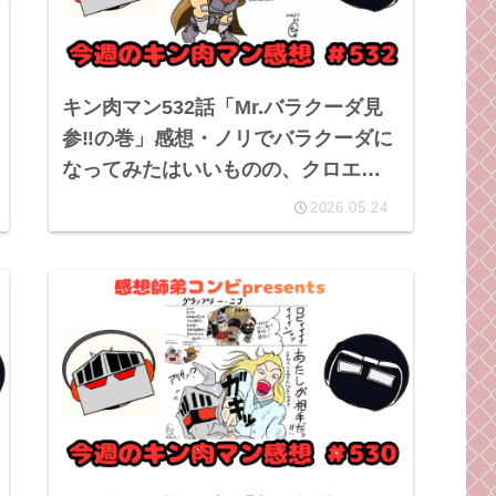
キン肉マン532話「Mr.バラクーダ見
参‼︎の巻」感想・ノリでバラクーダに
なってみたはいいものの、クロエの
ように歓迎されなかったのでやめち
2026.05.24
ゃったとか？