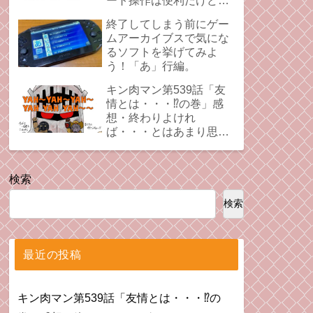
ート操作は便利だけど、
時にプレイの足引っ張る
終了してしまう前にゲー
ことあるよね。
ムアーカイブスで気にな
るソフトを挙げてみよ
う！「あ」行編。
キン肉マン第539話「友
情とは・・・⁉︎の巻」感
想・終わりよけれ
ば・・・とはあまり思え
ない拗れた心。
検索
検索
最近の投稿
キン肉マン第539話「友情とは・・・⁉︎の