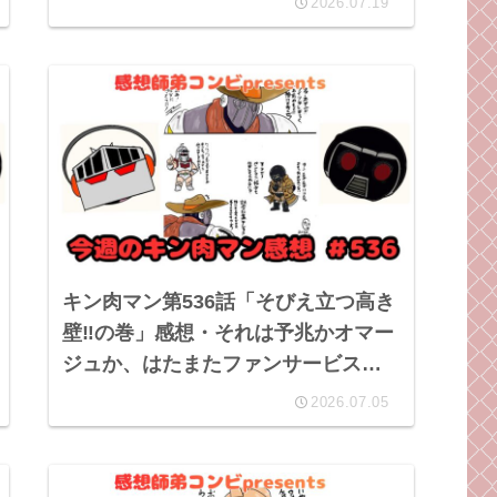
2026.07.19
キン肉マン第536話「そびえ立つ高き
壁‼︎の巻」感想・それは予兆かオマー
ジュか、はたまたファンサービスな
のか
2026.07.05